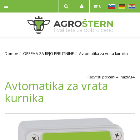
SL
DE
HR
0
IŠČI
Domov
OPREMA ZA REJO PERUTNINE
Avtomatika za vrata kurnika
Razvrsti po:
ceni
nazivu
Avtomatika za vrata
kurnika