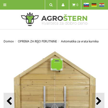
SL
DE
HR
0
IŠČI
Domov
OPREMA ZA REJO PERUTNINE
Avtomatika za vrata kurnika