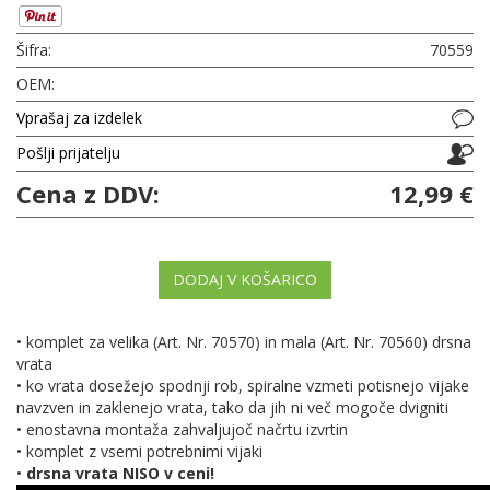
Šifra:
70559
OEM:
Vprašaj za izdelek
Pošlji prijatelju
Cena z DDV:
12,99 €
DODAJ V KOŠARICO
• komplet za velika (Art. Nr. 70570) in mala (Art. Nr. 70560) drsna
vrata
• ko vrata dosežejo spodnji rob, spiralne vzmeti potisnejo vijake
navzven in zaklenejo vrata, tako da jih ni več mogoče dvigniti
• enostavna montaža zahvaljujoč načrtu izvrtin
• komplet z vsemi potrebnimi vijaki
•
drsna vrata NISO v ceni!