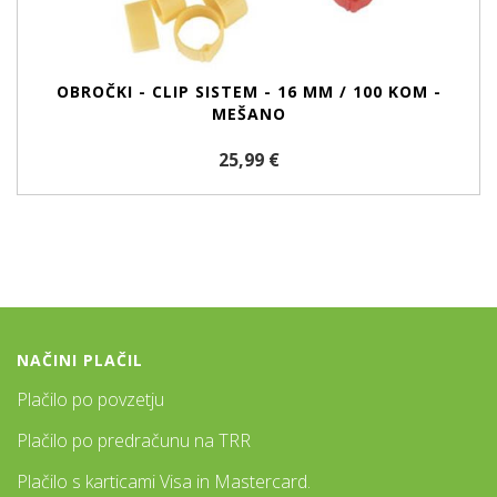
OBROČKI - CLIP SISTEM - 16 MM / 100 KOM -
MEŠANO
25,99 €
NAČINI PLAČIL
Plačilo po povzetju
Plačilo po predračunu na TRR
Plačilo s karticami Visa in Mastercard.