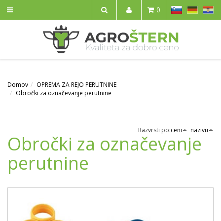
SL
DE
HR
0
IŠČI
Domov
OPREMA ZA REJO PERUTNINE
Obročki za označevanje perutnine
Razvrsti po:
ceni
nazivu
Obročki za označevanje
perutnine