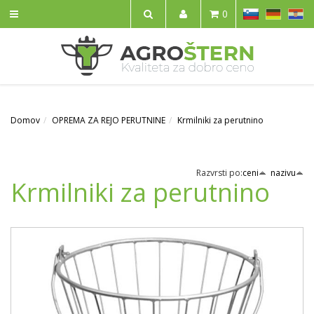
SL
DE
HR
0
IŠČI
Domov
OPREMA ZA REJO PERUTNINE
Krmilniki za perutnino
Razvrsti po:
ceni
nazivu
Krmilniki za perutnino