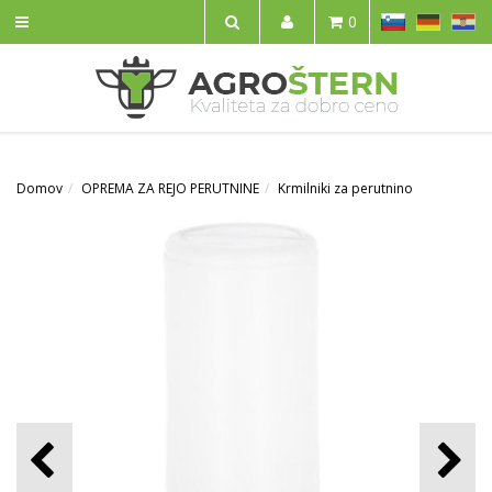
SL
DE
HR
0
IŠČI
Domov
OPREMA ZA REJO PERUTNINE
Krmilniki za perutnino