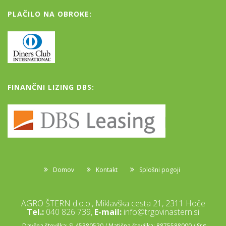
PLAČILO NA OBROKE:
FINANČNI LIZING DBS:
Domov
Kontakt
Splošni pogoji
AGRO ŠTERN d.o.o., Miklavška cesta 21, 2311 Hoče
Tel.:
040 826 739,
E-mail:
info@trgovinastern.si
Davčna številka: SI 45380520 / Matična številka: 8875588000 / Srg