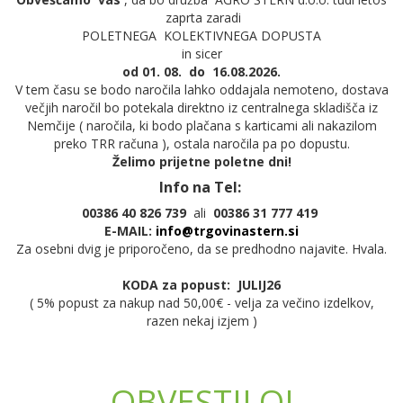
zaprta zaradi
POLETNEGA KOLEKTIVNEGA DOPUSTA
in sicer
od 01. 08. do 16.08.2026.
V tem času se bodo naročila lahko oddajala nemoteno, dostava
večjih naročil bo potekala direktno iz centralnega skladišča iz
Nemčije ( naročila, ki bodo plačana s karticami ali nakazilom
preko TRR računa ), ostala naročila pa po dopustu.
Želimo prijetne poletne dni!
Info na Tel:
00386 40 826 739
ali
00386
31 777 419
E-MAIL:
info@trgovinastern.si
Za osebni dvig je priporočeno, da se predhodno najavite. Hvala.
KODA za popust: JULIJ26
( 5% popust za nakup nad 50,00€ - velja za večino izdelkov,
razen nekaj izjem )
OBVESTILO!