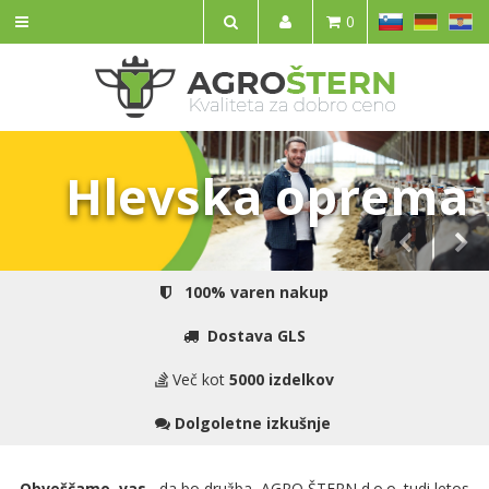
SL
DE
HR
0
IŠČI
Hlevska oprema
100% varen nakup
Dostava GLS
Več kot
5000 izdelkov
Dolgoletne izkušnje
Obveščamo vas
, da bo družba AGRO ŠTERN d.o.o. tudi letos