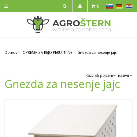
SL
DE
HR
0
IŠČI
Domov
OPREMA ZA REJO PERUTNINE
Gnezda za nesenje jajc
Razvrsti po:
ceni
nazivu
Gnezda za nesenje jajc