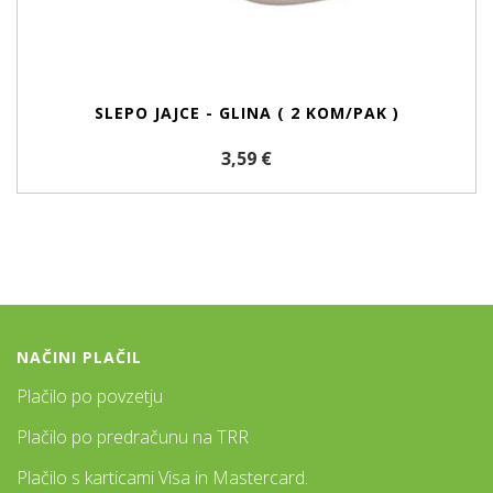
SLEPO JAJCE - GLINA ( 2 KOM/PAK )
3,59 €
NAČINI PLAČIL
Plačilo po povzetju
Plačilo po predračunu na TRR
Plačilo s karticami Visa in Mastercard.