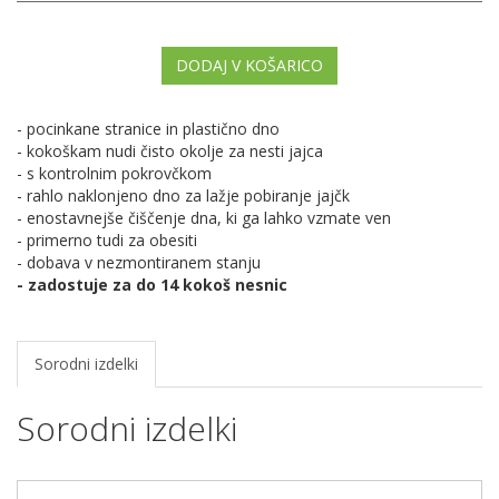
DODAJ V KOŠARICO
- pocinkane stranice in plastično dno
- kokoškam nudi čisto okolje za nesti jajca
- s kontrolnim pokrovčkom
- rahlo naklonjeno dno za lažje pobiranje jajčk
- enostavnejše čiščenje dna, ki ga lahko vzmate ven
- primerno tudi za obesiti
- dobava v nezmontiranem stanju
- zadostuje za do 14 kokoš nesnic
Sorodni izdelki
Sorodni izdelki