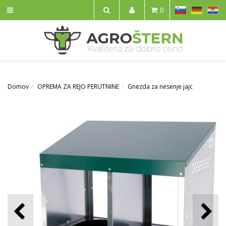
SL
DE
HR
0
IŠČI
Domov
OPREMA ZA REJO PERUTNINE
Gnezda za nesenje jajc