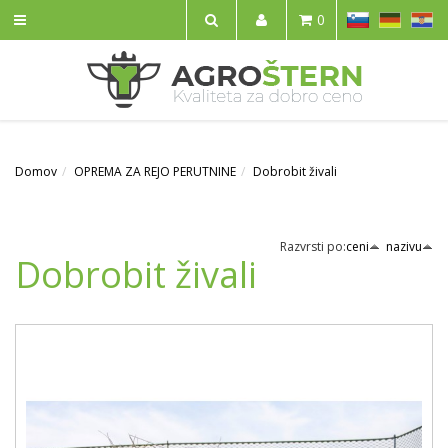
SL
DE
HR
0
IŠČI
Domov
OPREMA ZA REJO PERUTNINE
Dobrobit živali
Razvrsti po:
ceni
nazivu
Dobrobit živali