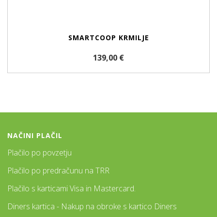
SMARTCOOP KRMILJE
139,00 €
NAČINI PLAČIL
Plačilo po povzetju
Plačilo po predračunu na TRR
Plačilo s karticami Visa in Mastercard.
Diners kartica - Nakup na obroke s kartico Diners