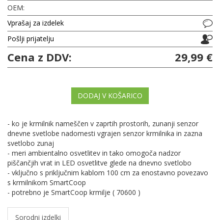
OEM:
Vprašaj za izdelek
Pošlji prijatelju
Cena z DDV:
29,99 €
DODAJ V KOŠARICO
- ko je krmilnik nameščen v zaprtih prostorih, zunanji senzor
dnevne svetlobe nadomesti vgrajen senzor krmilnika in zazna
svetlobo zunaj
- meri ambientalno osvetlitev in tako omogoča nadzor
piščančjih vrat in LED osvetlitve glede na dnevno svetlobo
- vključno s priključnim kablom 100 cm za enostavno povezavo
s krmilnikom SmartCoop
- potrebno je SmartCoop krmilje ( 70600 )
Sorodni izdelki