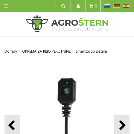
SL
DE
HR
0
IŠČI
Domov
OPREMA ZA REJO PERUTNINE
SmartCoop sistem