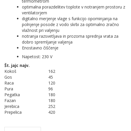
termometrom
optimalna porazdelitev toplote v notranjem prostoru z
ventilatorjem
digitalno merjenje vlage s funkcijo opominjanja na
polnjenje posode z vodo skrbi za optimalno zračno
vlažnost pri valjenju
notranja razsvetljava in prozorna sprednja vrata za
dobro spremljanje valjenja
Enostavno čiščenje
Napetost: 230 V
Št. jajc najv.
Kokoš
162
Gos
45
Raca
120
Pura
96
Pegatka
180
Fazan
180
Jerebica
252
Prepelica
420