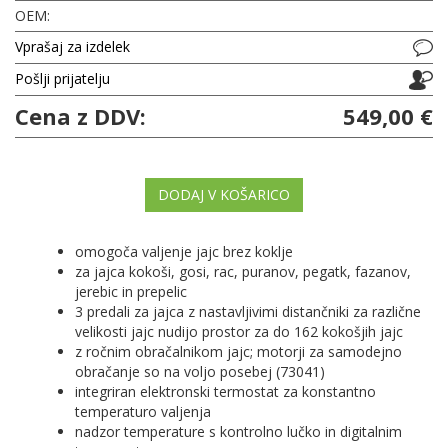
OEM:
Vprašaj za izdelek
Pošlji prijatelju
Cena z DDV:
549,00 €
DODAJ V KOŠARICO
omogoča valjenje jajc brez koklje
za jajca kokoši, gosi, rac, puranov, pegatk, fazanov,
jerebic in prepelic
3 predali za jajca z nastavljivimi distančniki za različne
velikosti jajc nudijo prostor za do 162 kokošjih jajc
z ročnim obračalnikom jajc; motorji za samodejno
obračanje so na voljo posebej (73041)
integriran elektronski termostat za konstantno
temperaturo valjenja
nadzor temperature s kontrolno lučko in digitalnim