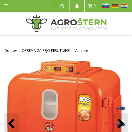
SL
DE
HR
0
IŠČI
Domov
OPREMA ZA REJO PERUTNINE
Valilnice