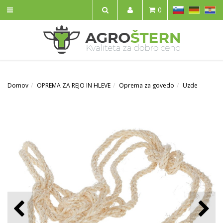
SL
DE
HR
0
IŠČI
Domov
OPREMA ZA REJO IN HLEVE
Oprema za govedo
Uzde