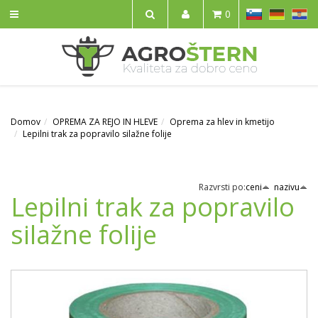
SL
DE
HR
0
IŠČI
Domov
OPREMA ZA REJO IN HLEVE
Oprema za hlev in kmetijo
Lepilni trak za popravilo silažne folije
Razvrsti po:
ceni
nazivu
Lepilni trak za popravilo
silažne folije