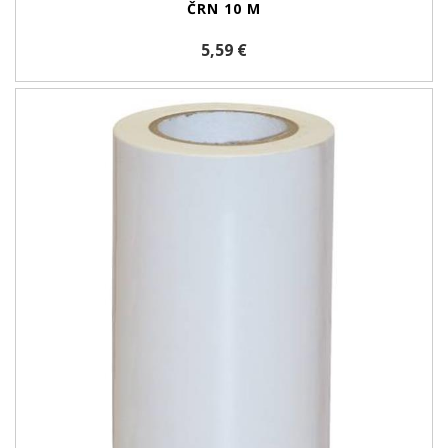
ČRN 10 M
5,59 €