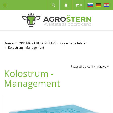
SL
DE
HR
0
IŠČI
Domov
OPREMA ZA REJO IN HLEVE
Oprema za teleta
Kolostrum - Management
Razvrsti po:
ceni
nazivu
Kolostrum -
Management