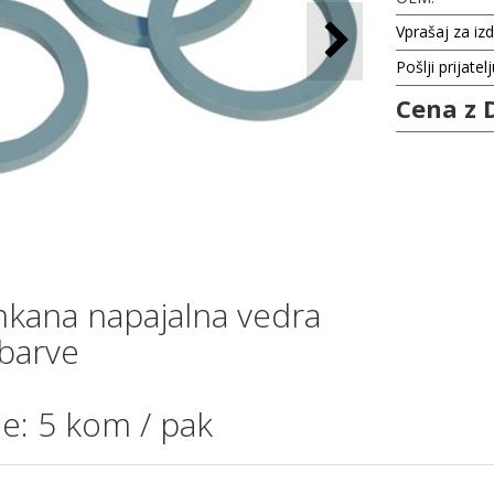
Vprašaj za iz
Pošlji prijatel
Cena z 
inkana napajalna vedra
barve
je: 5 kom / pak