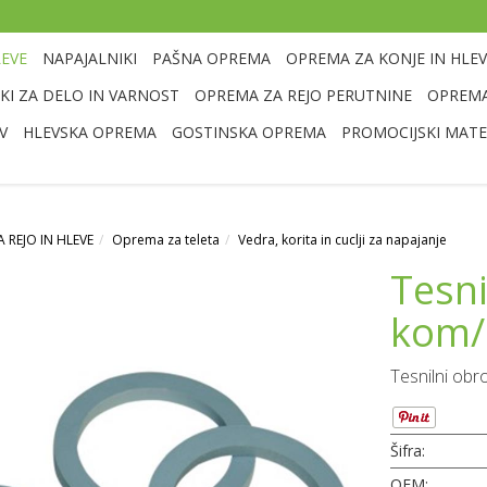
LEVE
NAPAJALNIKI
PAŠNA OPREMA
OPREMA ZA KONJE IN HLEV
I ZA DELO IN VARNOST
OPREMA ZA REJO PERUTNINE
OPREMA
V
HLEVSKA OPREMA
GOSTINSKA OPREMA
PROMOCIJSKI MATE
 REJO IN HLEVE
Oprema za teleta
Vedra, korita in cuclji za napajanje
Tesni
kom/
Tesnilni obr
Šifra:
OEM: