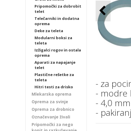
Pripomočki za dobrobit
telet
Telečarniki in dodatna
oprema
Deke za teleta
Modularni boksi za
teleta
Izžigalci rogov in ostala
oprema
Aparati za napajanje
telet
Plastične rešetke za
teleta
- za poc
Hitri testi za drisko
- modre 
Mlekarska oprema
- 4,0 mm
Oprema za svinje
Oprema za drobnico
- pakiran
Označevanje živali
Pripomočki za nego
kopit in razkuževanje