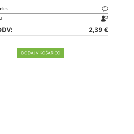
delek
ju
DDV:
2,39 €
DODAJ V KOŠARICO