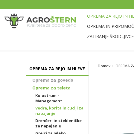
OPREMA ZA REJO IN H
OPREMA IN PRIPOMOČK
ZATIRANJE ŠKODLJIVCE
Domov
OPREMA ZA
OPREMA ZA REJO IN HLEVE
Oprema za govedo
Oprema za teleta
Kolostrum -
Management
Vedra, korita in cuclji za
napajanje
Drenčeri in stekleničke
za napajanje
Grelci za mleko