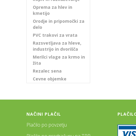
Oprema za hlev in
kmetijo
Orodje in pripomočki za
delo
PVC trakovi za vrata
Razsvetljava za hleve,
industrijo in dvorišča
Merilci vlage za krmo in
žita
Rezalec sena
Cevne objemke
NAČINI PLAČIL
PLAČIL
Plačilo po povzetju