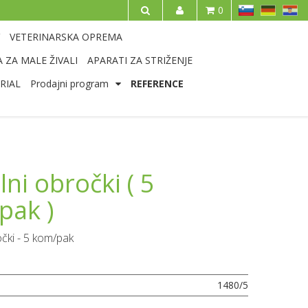
SL
DE
HR
0
IŠČI
VETERINARSKA OPREMA
 ZA MALE ŽIVALI
APARATI ZA STRIŽENJE
RIAL
Prodajni program
REFERENCE
lni obročki ( 5
pak )
očki - 5 kom/pak
1480/5