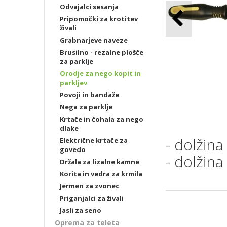
Odvajalci sesanja
Pripomočki za krotitev
živali
Grabnarjeve naveze
Brusilno - rezalne plošče
za parklje
Orodje za nego kopit in
parkljev
Povoji in bandaže
Nega za parklje
Krtače in čohala za nego
dlake
- dolžina
Električne krtače za
govedo
- dolžina
Držala za lizalne kamne
Korita in vedra za krmila
Jermen za zvonec
Priganjalci za živali
Jasli za seno
Oprema za teleta