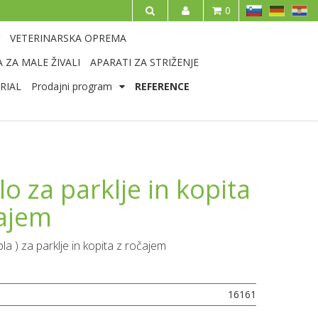
SL
DE
HR
0
IŠČI
VETERINARSKA OPREMA
 ZA MALE ŽIVALI
APARATI ZA STRIŽENJE
RIAL
Prodajni program
REFERENCE
lo za parklje in kopita
čajem
pla ) za parklje in kopita z ročajem
16161