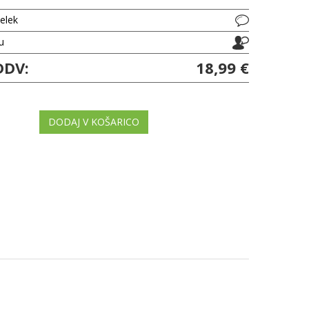
delek
ju
DDV:
18,99 €
DODAJ V KOŠARICO