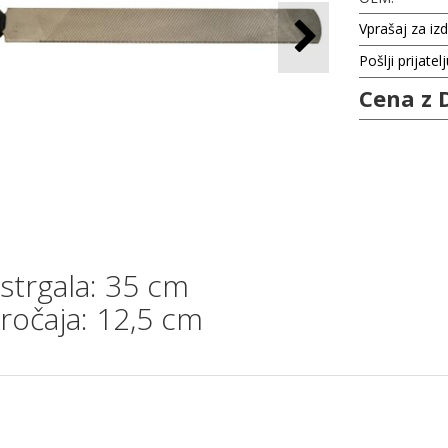
Vprašaj za iz
Pošlji prijatel
Cena z 
 strgala: 35 cm
 ročaja: 12,5 cm