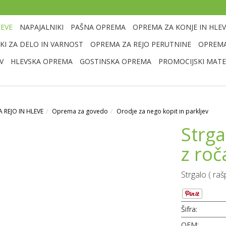
LEVE
NAPAJALNIKI
PAŠNA OPREMA
OPREMA ZA KONJE IN HLEV
I ZA DELO IN VARNOST
OPREMA ZA REJO PERUTNINE
OPREMA
V
HLEVSKA OPREMA
GOSTINSKA OPREMA
PROMOCIJSKI MATE
 REJO IN HLEVE
Oprema za govedo
Orodje za nego kopit in parkljev
Strga
z ro
Strgalo ( raš
Šifra:
OEM: