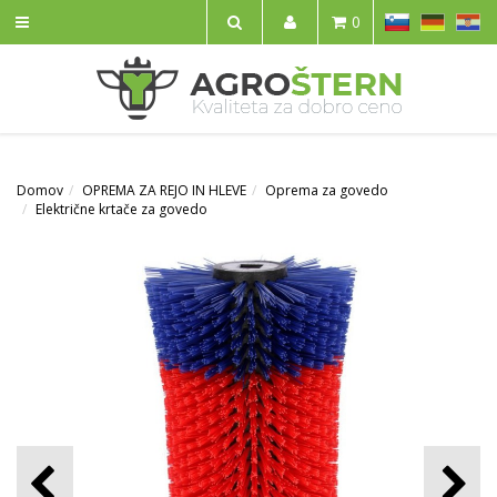
SL
DE
HR
0
IŠČI
Domov
OPREMA ZA REJO IN HLEVE
Oprema za govedo
Električne krtače za govedo