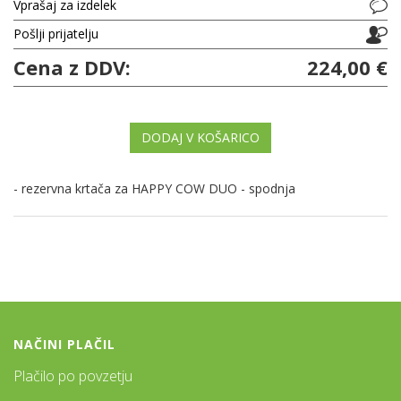
Vprašaj za izdelek
Pošlji prijatelju
Cena z DDV:
224,00 €
DODAJ V KOŠARICO
- rezervna krtača za HAPPY COW DUO - spodnja
NAČINI PLAČIL
Plačilo po povzetju