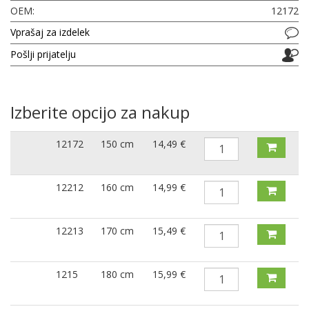
OEM:
12172
Vprašaj za izdelek
Pošlji prijatelju
Izberite opcijo za nakup
12172
150 cm
14,49 €
12212
160 cm
14,99 €
12213
170 cm
15,49 €
1215
180 cm
15,99 €