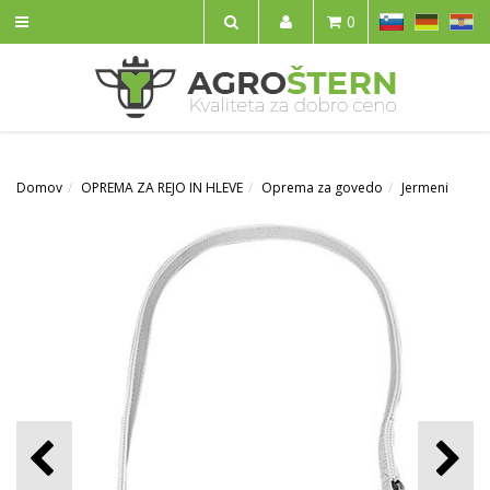
SL
DE
HR
0
IŠČI
Domov
OPREMA ZA REJO IN HLEVE
Oprema za govedo
Jermeni