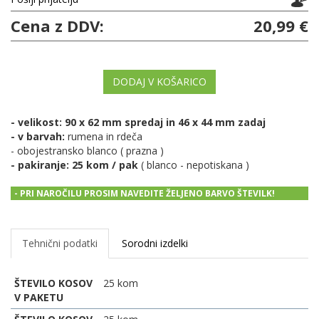
Cena z DDV:
20,99 €
DODAJ V KOŠARICO
- velikost: 90 x 62 mm spredaj in 46 x 44 mm zadaj
- v barvah:
rumena in rdeča
- obojestransko blanco ( prazna )
- pakiranje: 25 kom / pak
( blanco - nepotiskana )
- PRI NAROČILU PROSIM NAVEDITE ŽELJENO BARVO ŠTEVILK!
Tehnični podatki
Sorodni izdelki
ŠTEVILO KOSOV
25 kom
V PAKETU