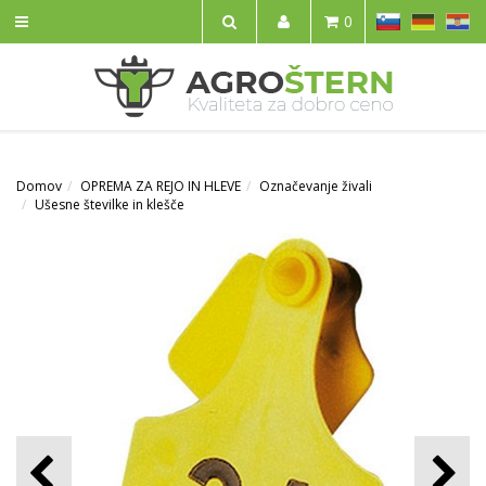
SL
DE
HR
0
IŠČI
Domov
OPREMA ZA REJO IN HLEVE
Označevanje živali
Ušesne številke in klešče