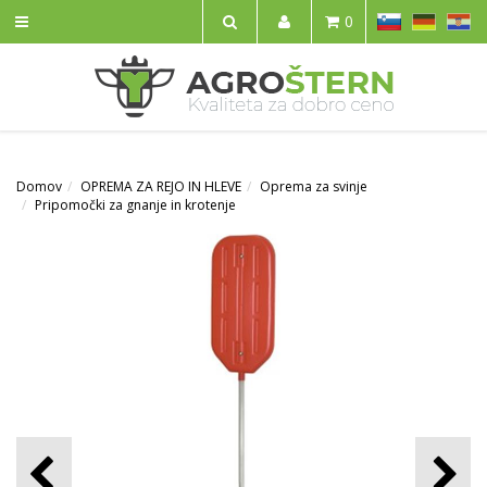
SL
DE
HR
0
IŠČI
Domov
OPREMA ZA REJO IN HLEVE
Oprema za svinje
Pripomočki za gnanje in krotenje