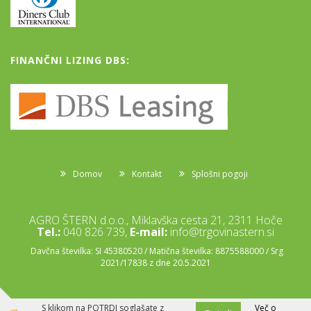
FINANČNI LIZING DBS:
Domov
Kontakt
Splošni pogoji
AGRO ŠTERN d.o.o., Miklavška cesta 21, 2311 Hoče
Tel.:
040 826 739,
E-mail:
info@trgovinastern.si
Davčna številka: SI 45380520 / Matična številka: 8875588000 / Srg
2021/17838 z dne 20.5.2021
S klikom na POTRDI soglašate z
Več o