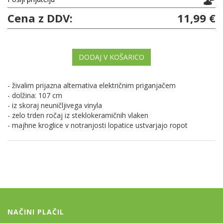
Cena z DDV:
11,99 €
DODAJ V KOŠARICO
- živalim prijazna alternativa električnim priganjačem
- dolžina: 107 cm
- iz skoraj neuničljivega vinyla
- zelo trden ročaj iz steklokeramičnih vlaken
- majhne kroglice v notranjosti lopatice ustvarjajo ropot
NAČINI PLAČIL