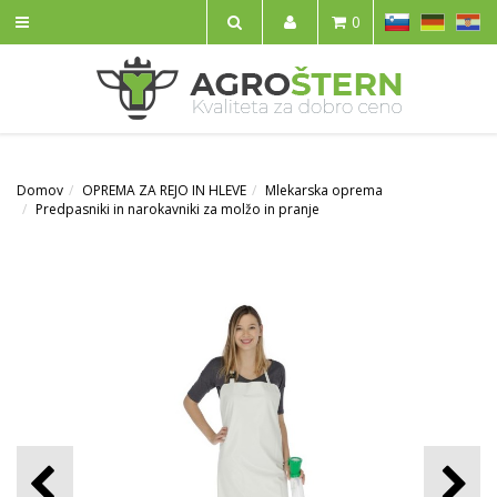
SL
DE
HR
0
IŠČI
Domov
OPREMA ZA REJO IN HLEVE
Mlekarska oprema
Predpasniki in narokavniki za molžo in pranje