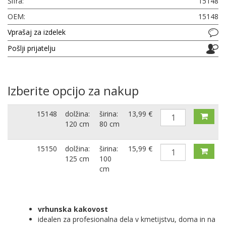
Šifra:
15148
OEM:
15148
Vprašaj za izdelek
Pošlji prijatelju
Izberite opcijo za nakup
15148
dolžina:
širina:
13,99 €
120 cm
80 cm
15150
dolžina:
širina:
15,99 €
125 cm
100
cm
vrhunska kakovost
idealen za profesionalna dela v kmetijstvu, doma in na