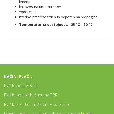
kmetiji
kakovostna umetna snov
vodotesen
izredno pretržno trden in odporen na prepogibe
Temperaturna obstojnost: -25 °C - 70 °C
NAČINI PLAČIL
Plačilo po povzetju
Plačilo po predračunu na TRR
Plačilo s karticami Visa in Mastercard.
Diners kartica - Nakup na obroke s kartico Diners