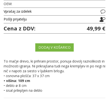
OEM:
Vprašaj za izdelek
Pošlji prijatelju
Cena z DDV:
49,99 €
DODAJ V KOŠARICO
To mačje drevo, ki prihrani prostor, ponuja dovolj raznolikosti in
možnosti igranja. Ni prikrajšana tudi nega krempljev in po negi ni
nič v napoti za siesto v ljubkem brlogu.
• osnovna plošča: 37 x 37 cm
• višina: 109 cm
• deblo ø 8 cm
• sisal prilepljen na deblo