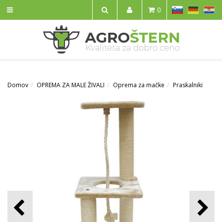
SL
DE
HR
0
IŠČI
Domov
OPREMA ZA MALE ŽIVALI
Oprema za mačke
Praskalniki