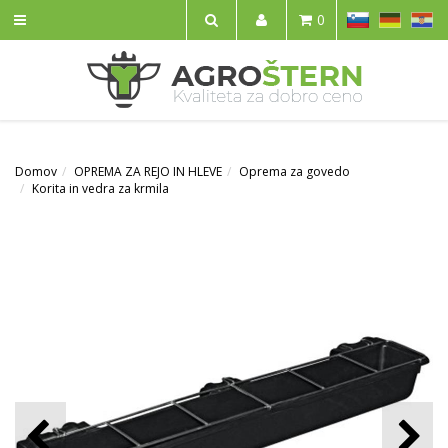
SL
DE
HR
0
IŠČI
Domov
OPREMA ZA REJO IN HLEVE
Oprema za govedo
Korita in vedra za krmila