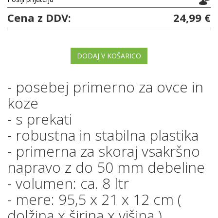
Cena z DDV:
24,99 €
DODAJ V KOŠARICO
- posebej primerno za ovce in
koze
- s prekati
- robustna in stabilna plastika
- primerna za skoraj vsakršno
napravo z do 50 mm debeline
- volumen: ca. 8 ltr
- mere: 95,5 x 21 x 12 cm (
dolžina x širina x višina )