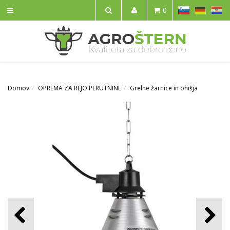
SL
DE
HR
0
IŠČI
Domov
OPREMA ZA REJO PERUTNINE
Grelne žarnice in ohišja