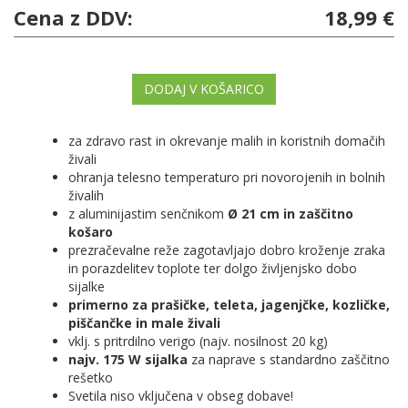
Cena z DDV:
18,99 €
DODAJ V KOŠARICO
za zdravo rast in okrevanje malih in koristnih domačih
živali
ohranja telesno temperaturo pri novorojenih in bolnih
živalih
z aluminijastim senčnikom
Ø 21 cm in zaščitno
košaro
prezračevalne reže zagotavljajo dobro kroženje zraka
in porazdelitev toplote ter dolgo življenjsko dobo
sijalke
primerno za prašičke, teleta, jagenjčke, kozličke,
piščančke in male živali
vklj. s pritrdilno verigo (najv. nosilnost 20 kg)
najv. 175 W sijalka
za naprave s standardno zaščitno
rešetko
Svetila niso vključena v obseg dobave!