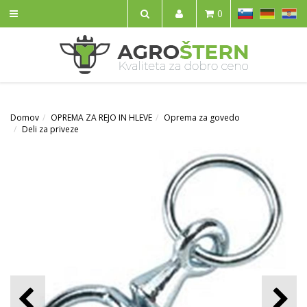
SL
DE
HR
0
IŠČI
Domov
OPREMA ZA REJO IN HLEVE
Oprema za govedo
Deli za priveze