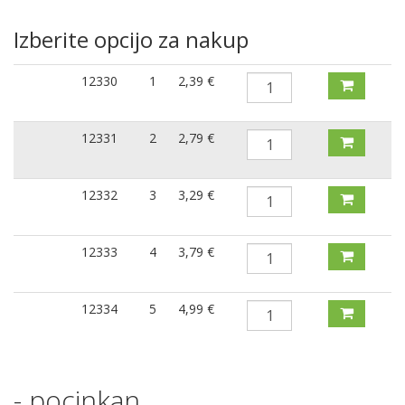
Izberite opcijo za nakup
12330
1
2,39 €
12331
2
2,79 €
12332
3
3,29 €
12333
4
3,79 €
12334
5
4,99 €
- pocinkan