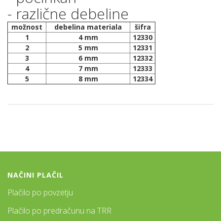
- različne debeline
možnost
debelina materiala
šifra
1
4 mm
12330
2
5 mm
12331
3
6 mm
12332
4
7 mm
12333
5
8 mm
12334
NAČINI PLAČIL
Plačilo po povzetju
Plačilo po predračunu na TRR