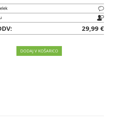
delek
ju
DDV:
29,99 €
DODAJ V KOŠARICO