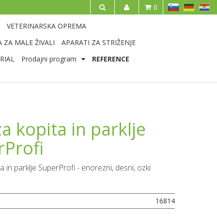
SL
DE
HR
0
IŠČI
VETERINARSKA OPREMA
 ZA MALE ŽIVALI
APARATI ZA STRIŽENJE
RIAL
Prodajni program
REFERENCE
a kopita in parklje
rProfi
 in parklje SuperProfi - enorezni, desni, ozki
16814