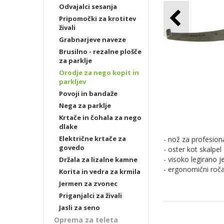
Odvajalci sesanja
Pripomočki za krotitev
živali
Grabnarjeve naveze
Brusilno - rezalne plošče
za parklje
Orodje za nego kopit in
parkljev
Povoji in bandaže
Nega za parklje
Krtače in čohala za nego
dlake
Električne krtače za
- nož za profesion
govedo
- oster kot skalpel
- visoko legirano j
Držala za lizalne kamne
- ergonomični roča
Korita in vedra za krmila
Jermen za zvonec
Priganjalci za živali
Jasli za seno
Oprema za teleta