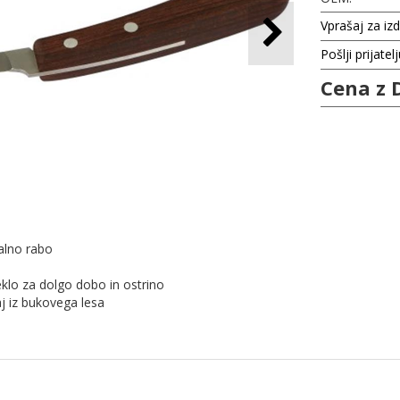
Vprašaj za iz
Pošlji prijatel
Cena z 
alno rabo
eklo za dolgo dobo in ostrino
j iz bukovega lesa