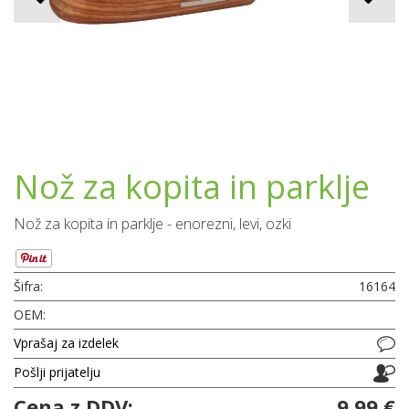
Nož za kopita in parklje
Nož za kopita in parklje - enorezni, levi, ozki
Šifra:
16164
OEM:
Vprašaj za izdelek
Pošlji prijatelju
Cena z DDV:
9,99 €