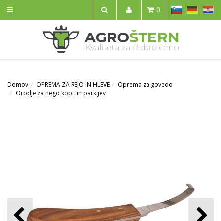
SL
DE
HR
0
IŠČI
Domov
OPREMA ZA REJO IN HLEVE
Oprema za govedo
Orodje za nego kopit in parkljev