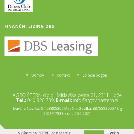
FINANČNI LIZING DBS:
Domov
Kontakt
Splošni pogoji
AGRO ŠTERN d.o.o., Miklavška cesta 21, 2311 Hoče
Tel.:
040 826 739,
E-mail:
info@trgovinastern.si
Davčna številka: SI 45380520 / Matična številka: 8875588000 / Srg
2021/17838 z dne 20.5.2021
S klikom na POTRDI soglašate z
Več o