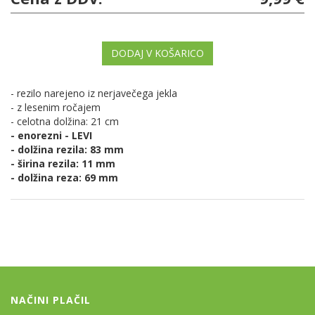
DODAJ V KOŠARICO
- rezilo narejeno iz nerjavečega jekla
- z lesenim ročajem
- celotna dolžina: 21 cm
- enorezni - LEVI
- dolžina rezila: 83 mm
- širina rezila: 11 mm
- dolžina reza: 69 mm
NAČINI PLAČIL