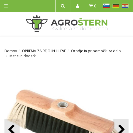
SL
DE
HR
0
IŠČI
Domov
OPREMA ZA REJO IN HLEVE
Orodje in pripomočki za delo
Metle in dodatki