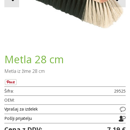
Metla 28 cm
Metla iz žime 28 cm
Šifra:
29525
OEM:
Vprašaj za izdelek
Pošlji prijatelju
Cena z DDV:
7,19 €