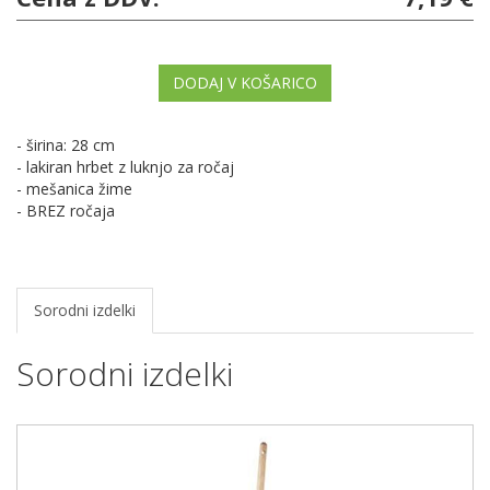
DODAJ V KOŠARICO
- širina: 28 cm
- lakiran hrbet z luknjo za ročaj
- mešanica žime
- BREZ ročaja
Sorodni izdelki
Sorodni izdelki