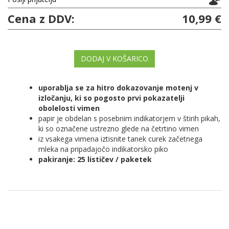
Cena z DDV:
10,99 €
DODAJ V KOŠARICO
uporablja se za hitro dokazovanje motenj v
izločanju, ki so pogosto prvi pokazatelji
obolelosti vimen
papir je obdelan s posebnim indikatorjem v štirih pikah,
ki so označene ustrezno glede na četrtino vimen
iz vsakega vimena iztisnite tanek curek začetnega
mleka na pripadajočo indikatorsko piko
pakiranje: 25 lističev / paketek