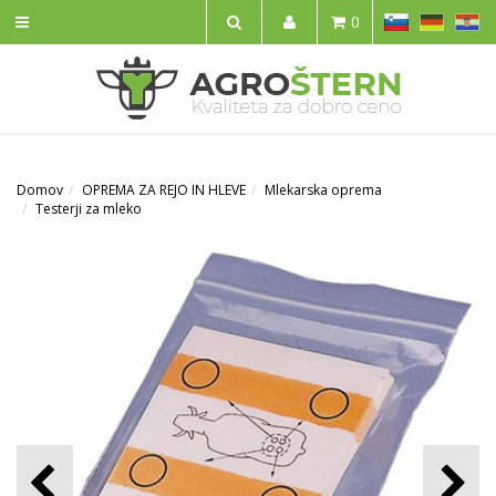
SL
DE
HR
0
IŠČI
Domov
OPREMA ZA REJO IN HLEVE
Mlekarska oprema
Testerji za mleko