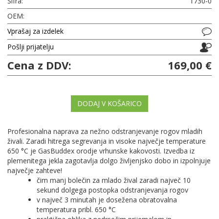
Šifra:
1730-0
OEM:
Vprašaj za izdelek
Pošlji prijatelju
Cena z DDV:
169,00 €
DODAJ V KOŠARICO
Profesionalna naprava za nežno odstranjevanje rogov mladih
živali. Zaradi hitrega segrevanja in visoke največje temperature
650 °C je GasBuddex orodje vrhunske kakovosti. Izvedba iz
plemenitega jekla zagotavlja dolgo življenjsko dobo in izpolnjuje
največje zahteve!
čim manj bolečin za mlado žival zaradi največ 10
sekund dolgega postopka odstranjevanja rogov
v največ 3 minutah je dosežena obratovalna
temperatura pribl. 650 °C