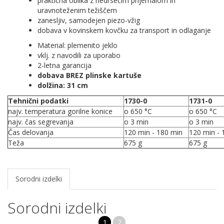
praktična oblika z nedrsečim prijemalom in
uravnoteženim težiščem
zanesljiv, samodejen piezo-vžig
dobava v kovinskem kovčku za transport in odlaganje
Material: plemenito jeklo
vklj. z navodili za uporabo
2-letna garancija
dobava BREZ plinske kartuše
dolžina: 31 cm
Tehnični podatki
1730-0
1731-0
najv. temperatura gorilne konice
o 650 °C
o 650 °C
najv. čas segrevanja
o 3 min
o 3 min
Čas delovanja
120 min - 180 min
120 min - 
Teža
675 g
675 g
Sorodni izdelki
Sorodni izdelki
1
2