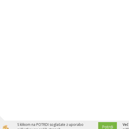
S klikom na POTRDI soglašate z uporabo
Več
Potrdi