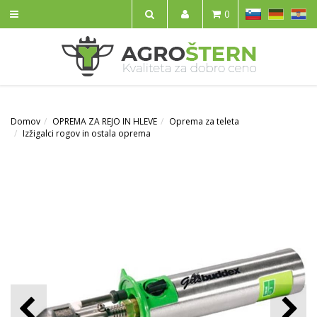
SL
DE
HR
0
IŠČI
Domov
OPREMA ZA REJO IN HLEVE
Oprema za teleta
Izžigalci rogov in ostala oprema