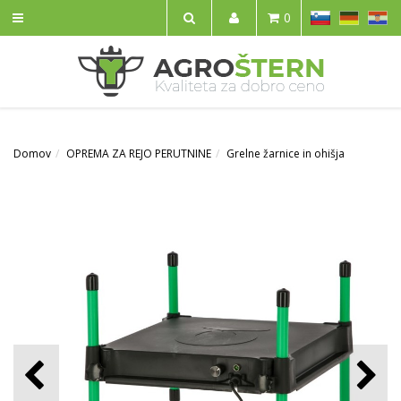
SL
DE
HR
0
IŠČI
Domov
OPREMA ZA REJO PERUTNINE
Grelne žarnice in ohišja