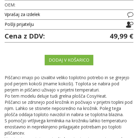
OEM:
Vprašaj za izdelek
Pošlji prijatelju
Cena z DDV:
49,99 €
DODAJ V KOŠARICO
Piščanci imajo po izvalitvi veliko toplotno potrebo in se grejejo
pod perjem kokoši (mame kokoši). Toplota se nabira pod
perjem in piščanci uživajo v prijetni temperaturi.
Po tem modelu deluje tudi grelna plošča CosyHeat.
Piščanci se zdrsnejo pod krožnik in počivajo v prijetni toplini pod
njim. Lahko se stisnete neposredno na krožnik. Poleg tega
plošča oddaja toploto navzdol in nabira se toplotna blazina.
S pomočjo vrtljivega krmilnika na krožniku lahko temperaturo
enostavno in neprekinjeno prilagajate potrebam po toploti
piščancev.