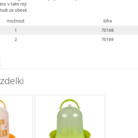
no v talni reji
tudi za obesit
možnost
šifra
1
70168
2
70169
zdelki