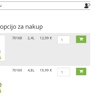
ju
 opcijo za nakup
70168
2,4L
12,99 €
70169
4,8L
19,99 €