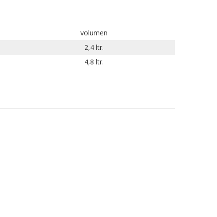
volumen
2,4 ltr.
4,8 ltr.