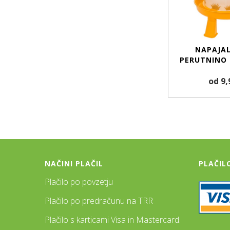
NAPAJAL
PERUTNINO
od 9,
NAČINI PLAČIL
PLAČIL
Plačilo po povzetju
Plačilo po predračunu na TRR
Plačilo s karticami Visa in Mastercard.