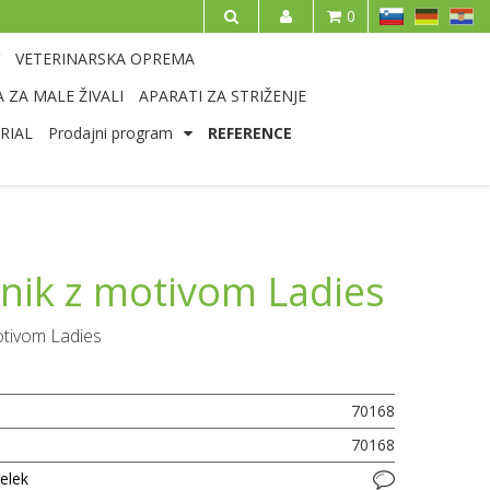
SL
DE
HR
0
IŠČI
VETERINARSKA OPREMA
 ZA MALE ŽIVALI
APARATI ZA STRIŽENJE
RIAL
Prodajni program
REFERENCE
nik z motivom Ladies
otivom Ladies
70168
70168
delek