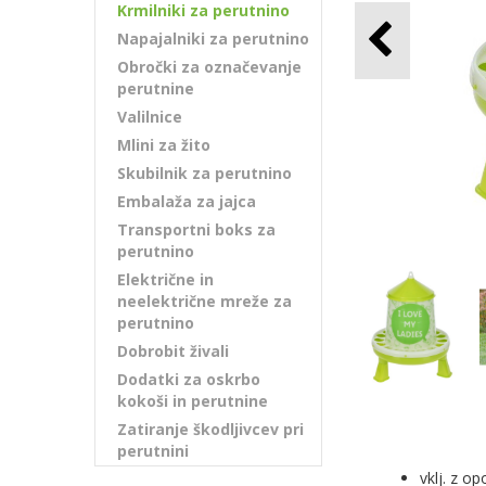
Krmilniki za perutnino
Napajalniki za perutnino
Obročki za označevanje
perutnine
Valilnice
Mlini za žito
Skubilnik za perutnino
Embalaža za jajca
Transportni boks za
perutnino
Električne in
neelektrične mreže za
perutnino
Dobrobit živali
Dodatki za oskrbo
kokoši in perutnine
Zatiranje škodljivcev pri
perutnini
vklj. z o