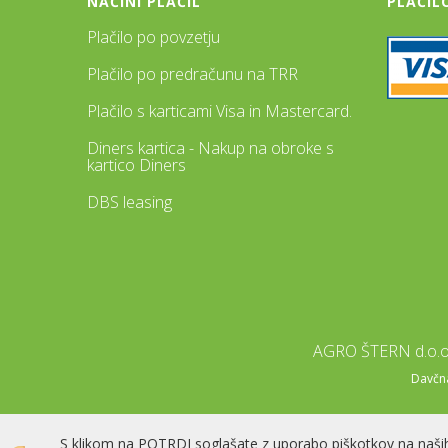
NAČINI PLAČIL
PLAČIL
Plačilo po povzetju
Plačilo po predračunu na TRR
Plačilo s karticami Visa in Mastercard.
Diners kartica - Nakup na obroke s
kartico Diners
DBS leasing
AGRO ŠTERN d.o.o.
Davčna 
S klikom na POTRDI soglašate z uporabo piškotkov na naših