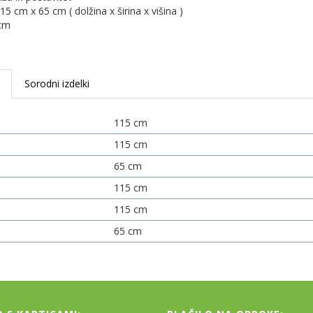
5 cm x 65 cm ( dolžina x širina x višina )
 cm
i
Sorodni izdelki
115 cm
115 cm
65 cm
115 cm
115 cm
65 cm