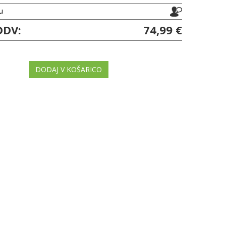
ju
DDV:
74,99 €
DODAJ V KOŠARICO