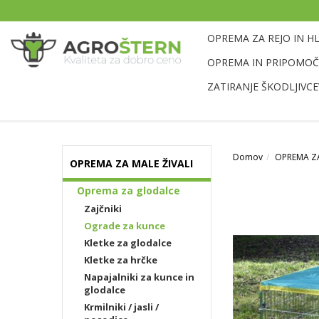
OPREMA ZA REJO IN H
OPREMA IN PRIPOMOČK
ZATIRANJE ŠKODLJIVCE
Domov
OPREMA ZA
OPREMA ZA MALE ŽIVALI
Oprema za glodalce
Zajčniki
Ograde za kunce
Kletke za glodalce
Kletke za hrčke
Napajalniki za kunce in
glodalce
Krmilniki / jasli /