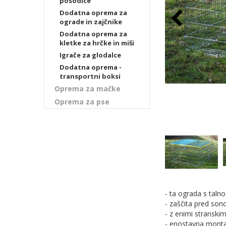
posodice
Dodatna oprema za
ograde in zajčnike
Dodatna oprema za
kletke za hrčke in miši
Igrače za glodalce
Dodatna oprema -
transportni boksi
Oprema za mačke
Oprema za pse
- ta ograda s taln
- zaščita pred so
- z enimi stranskim
- enostavna monta