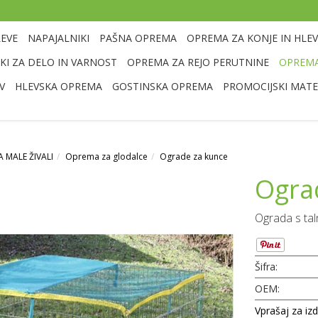
LEVE
NAPAJALNIKI
PAŠNA OPREMA
OPREMA ZA KONJE IN HLEV
I ZA DELO IN VARNOST
OPREMA ZA REJO PERUTNINE
OPREMA
V
HLEVSKA OPREMA
GOSTINSKA OPREMA
PROMOCIJSKI MATE
 MALE ŽIVALI
Oprema za glodalce
Ograde za kunce
Ogra
Ograda s ta
Šifra:
OEM:
Vprašaj za iz