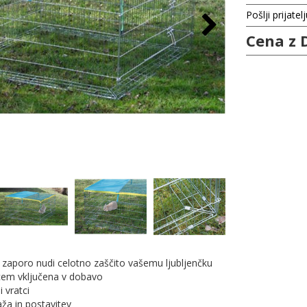
Pošlji prijatel
Cena z 
o zaporo nudi celotno zaščito vašemu ljubljenčku
ncem vključena v dobavo
i vratci
ža in postavitev