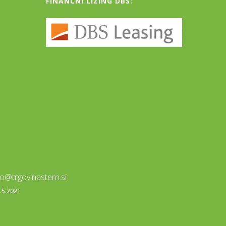
FINANČNI LIZING DBS:
fo@trgovinastern.si
0.5.2021