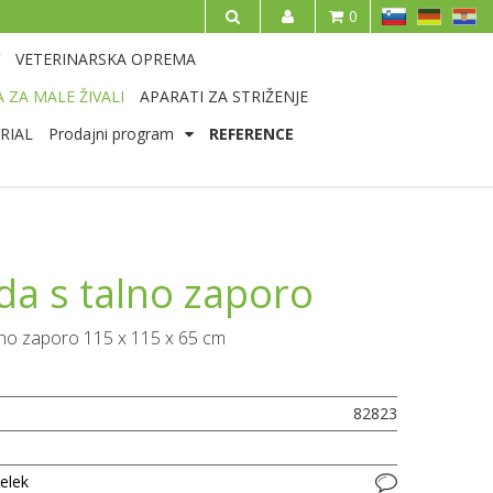
SL
DE
HR
0
IŠČI
VETERINARSKA OPREMA
 ZA MALE ŽIVALI
APARATI ZA STRIŽENJE
RIAL
Prodajni program
REFERENCE
da s talno zaporo
lno zaporo 115 x 115 x 65 cm
82823
delek