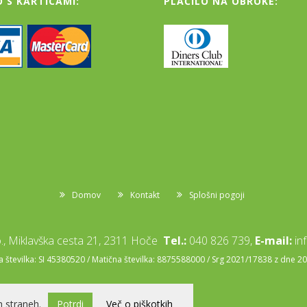
O S KARTICAMI:
PLAČILO NA OBROKE:
Domov
Kontakt
Splošni pogoji
, Miklavška cesta 21, 2311 Hoče
Tel.:
040 826 739,
E-mail:
in
številka: SI 45380520 / Matična številka: 8875588000 / Srg 2021/17838 z dne 2
 straneh.
Potrdi
Več o piškotkih