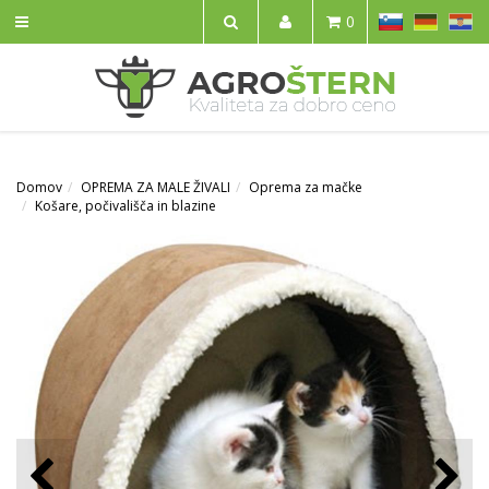
SL
DE
HR
0
IŠČI
Domov
OPREMA ZA MALE ŽIVALI
Oprema za mačke
Košare, počivališča in blazine