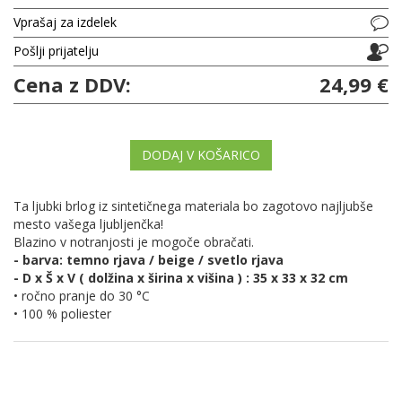
Vprašaj za izdelek
Pošlji prijatelju
Cena z DDV:
24,99 €
DODAJ V KOŠARICO
Ta ljubki brlog iz sintetičnega materiala bo zagotovo najljubše
mesto vašega ljubljenčka!
Blazino v notranjosti je mogoče obračati.
- barva: temno rjava / beige / svetlo rjava
- D x Š x V ( dolžina x širina x višina ) : 35 x 33 x 32 cm
• ročno pranje do 30 °C
• 100 % poliester