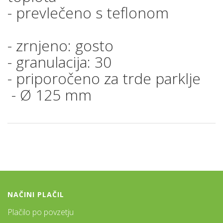
- prevlečeno s teflonom
- zrnjeno: gosto
- granulacija: 30
- priporočeno za trde parklje
- Ø 125 mm
NAČINI PLAČIL
Plačilo po povzetju