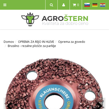
SL
DE
HR
0
IŠČI
Domov
OPREMA ZA REJO IN HLEVE
Oprema za govedo
Brusilno - rezalne plošče za parklje