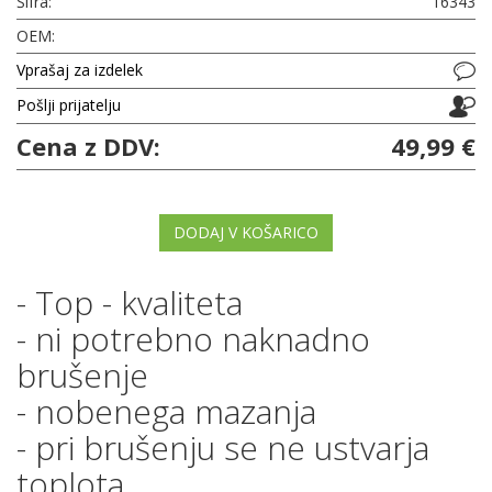
Šifra:
16343
OEM:
Vprašaj za izdelek
Pošlji prijatelju
Cena z DDV:
49,99 €
DODAJ V KOŠARICO
- Top - kvaliteta
- ni potrebno naknadno
brušenje
- nobenega mazanja
- pri brušenju se ne ustvarja
toplota