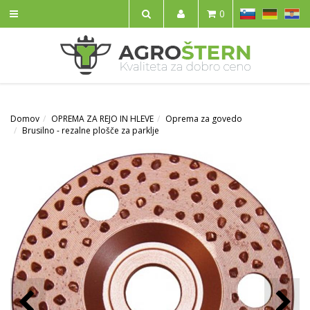
SL
DE
HR
0
IŠČI
Domov
OPREMA ZA REJO IN HLEVE
Oprema za govedo
Brusilno - rezalne plošče za parklje