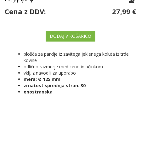
Cena z DDV:
27,99 €
DODAJ V KOŠARICO
plošča za parklje iz zavitega jeklenega koluta iz trde
kovine
odlično razmerje med ceno in učinkom
vklj. z navodili za uporabo
mera: Ø 125 mm
zrnatost sprednja stran: 30
enostranska