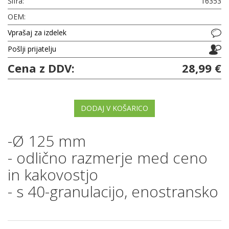
Šifra:
16353
OEM:
Vprašaj za izdelek
Pošlji prijatelju
Cena z DDV:
28,99 €
DODAJ V KOŠARICO
-Ø 125 mm
- odlično razmerje med ceno
in kakovostjo
- s 40-granulacijo, enostransko