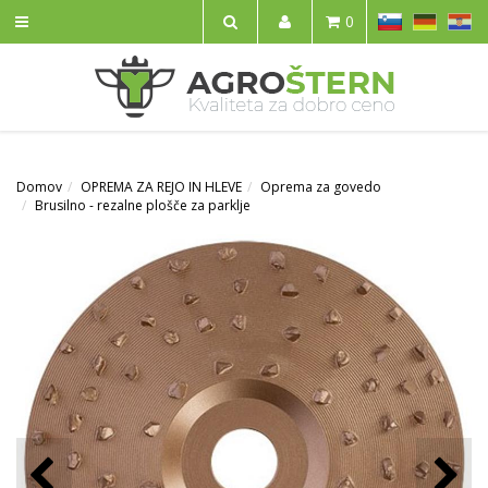
SL
DE
HR
0
IŠČI
Domov
OPREMA ZA REJO IN HLEVE
Oprema za govedo
Brusilno - rezalne plošče za parklje