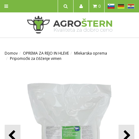
SL
DE
HR
0
IŠČI
Domov
OPREMA ZA REJO IN HLEVE
Mlekarska oprema
Pripomočki za čiščenje vimen