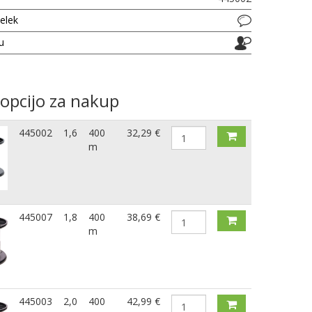
delek
ju
 opcijo za nakup
445002
1,6
400
32,29 €
m
445007
1,8
400
38,69 €
m
445003
2,0
400
42,99 €