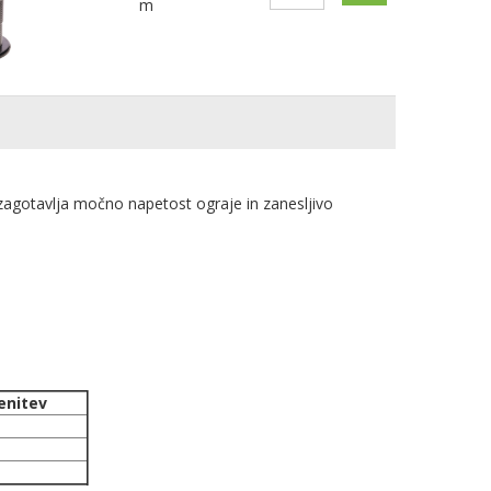
m
zagotavlja močno napetost ograje in zanesljivo
enitev