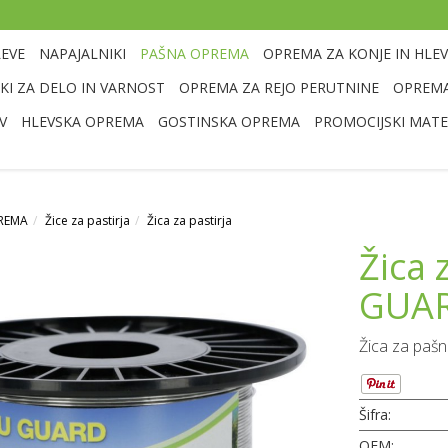
LEVE
NAPAJALNIKI
PAŠNA OPREMA
OPREMA ZA KONJE IN HLEV
I ZA DELO IN VARNOST
OPREMA ZA REJO PERUTNINE
OPREMA
V
HLEVSKA OPREMA
GOSTINSKA OPREMA
PROMOCIJSKI MATE
REMA
Žice za pastirja
Žica za pastirja
Žica 
GUA
Žica za paš
Šifra:
OEM: