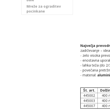
Mreže za ograditev
pocinkane
Največja prevodn
zadrževanje – ideal
- zelo visoka prev
- enostavna upora
- lahka teža (do 2
- povečana pretrž
- material:
alumini
Št. art.
Dolži
445002
400 
445003
400 
445007
400 