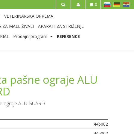
SL
DE
HR
0
IŠČI
VETERINARSKA OPREMA
 ZA MALE ŽIVALI
APARATI ZA STRIŽENJE
RIAL
Prodajni program
REFERENCE
za pašne ograje ALU
RD
ne ograje ALU GUARD
445002
445002