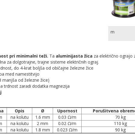
m
ost pri minimalni teži.
Ta
aluminijasta žica
za električno ograjo 
na za dolgotrajne, trajne sisteme električnih ograj.
odnost, do 4-krat boljša od običajne železne žice
ba med namestitvijo
/3 manjša od železne žice)
na trdnost zaradi dodatka magnezija
j
na
Opis
Ø
Upornost
Porušitvena obrem
m
na kolutu
1.6 mm
0.03 Ω/m
70 kg
m
na kolutu
2 mm
0.02 Ω/m
110 kg
m
na kolutu
1.8 mm
0.023 Ω/m
90 kg