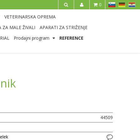
SL
DE
HR
0
IŠČI
VETERINARSKA OPREMA
 ZA MALE ŽIVALI
APARATI ZA STRIŽENJE
RIAL
Prodajni program
REFERENCE
nik
44509
delek