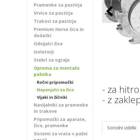
Pramenke za pastirja
Vrvice za pastirja
Trakovi za pastirja
Premium Horse žica in
dodatki
Odvijalci žice
Izolatorji
Stebri za ograjo
Oprema za montažo
pašnika
Ročni pripomočki
- za hitr
Napenjalci za žico
- z zakl
Vijaki in žičniki
Navijalniki za pramenke
in trakove
Pripomočki za aparate,
žico, pramenke
Sorodni izdelki
Sistemi za vrata v pašni
ograji