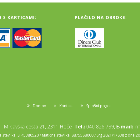
O S KARTICAMI:
PLAČILO NA OBROKE:
Domov
Kontakt
Splošni pogoji
, Miklavška cesta 21, 2311 Hoče
Tel.:
040 826 739,
E-mail:
in
številka: SI 45380520 / Matična številka: 8875588000 / Srg 2021/17838 z dne 2