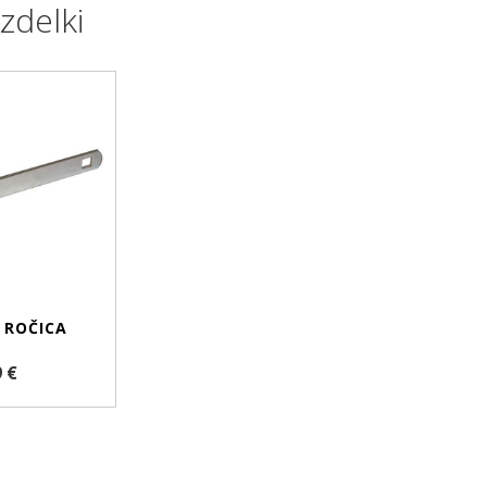
zdelki
 ROČICA
9 €