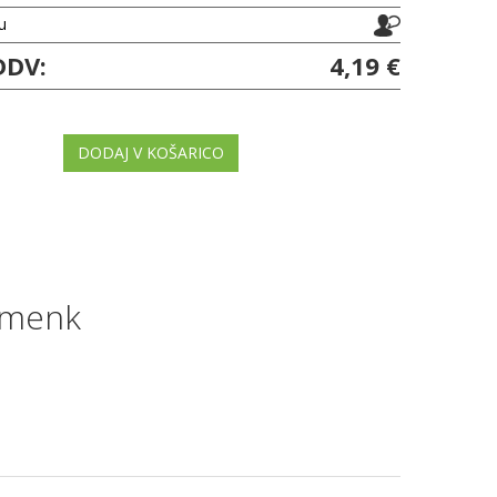
ju
DDV:
4,19 €
DODAJ V KOŠARICO
ramenk