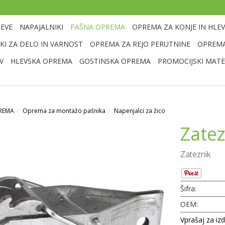
LEVE
NAPAJALNIKI
PAŠNA OPREMA
OPREMA ZA KONJE IN HLEV
I ZA DELO IN VARNOST
OPREMA ZA REJO PERUTNINE
OPREMA
V
HLEVSKA OPREMA
GOSTINSKA OPREMA
PROMOCIJSKI MATE
REMA
Oprema za montažo pašnika
Napenjalci za žico
Zatez
Zateznik
Šifra:
OEM:
Vprašaj za iz