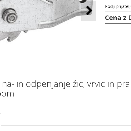
Pošlji prijatel
Cena z 
o na- in odpenjanje žic, vrvic in p
epom