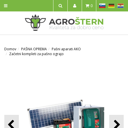
SL
DE
HR
0
IŠČI
Domov
PAŠNA OPREMA
Pašni aparati AKO
Začetni kompleti za pašno ograjo