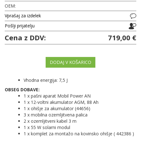
OEM:
Vprašaj za izdelek
Pošlji prijatelju
Cena z DDV:
719,00 €
DODAJ V KOŠARICO
Vhodna energija: 7,5 J
OBSEG DOBAVE:
1 x pašni aparat Mobil Power AN
1 x 12-voltni akumulator AGM, 88 Ah
1 x ohišje za akumulator (44656)
3 x mobilna ozemljitvena palica
2 x ozemljitveni kabel 3 m
1 x 55 W solarni modul
1 x komplet za montažo na kovinsko ohišje ( 442386 )