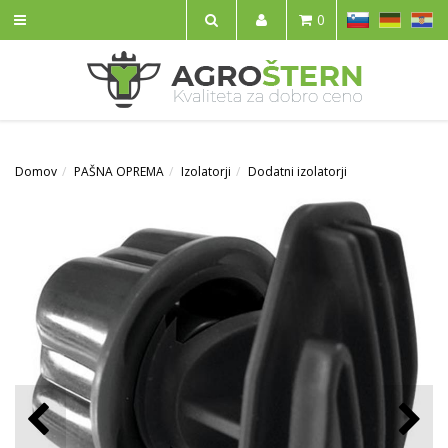
SL
DE
HR
0
IŠČI
Domov
PAŠNA OPREMA
Izolatorji
Dodatni izolatorji