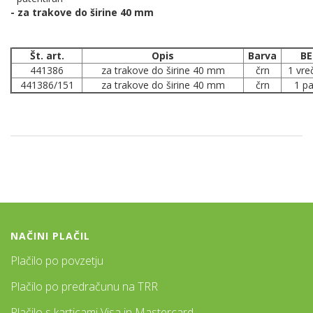
- za trakove do širine 40 mm
Št. art.
Opis
Barva
BE
441386
za trakove do širine 40 mm
črn
1 vre
441386/151
za trakove do širine 40 mm
črn
1 p
NAČINI PLAČIL
Plačilo po povzetju
Plačilo po predračunu na TRR
Plačilo s karticami Visa in Mastercard.