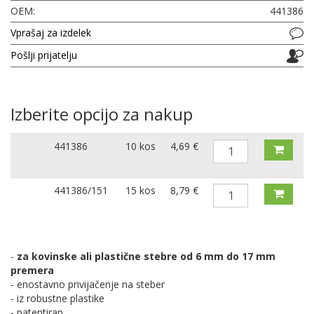
OEM:
441386
Vprašaj za izdelek
Pošlji prijatelju
Izberite opcijo za nakup
441386
10 kos
4,69 €
441386/151
15 kos
8,79 €
-
za kovinske ali plastične stebre od 6 mm do 17 mm
premera
- enostavno privijačenje na steber
- iz robustne plastike
- patentiran