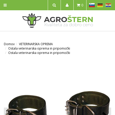
SL
DE
HR
0
IŠČI
Domov
VETERINARSKA OPREMA
Ostala veterinarska oprema in pripomočki
Ostala veterinarska oprema in pripomočki