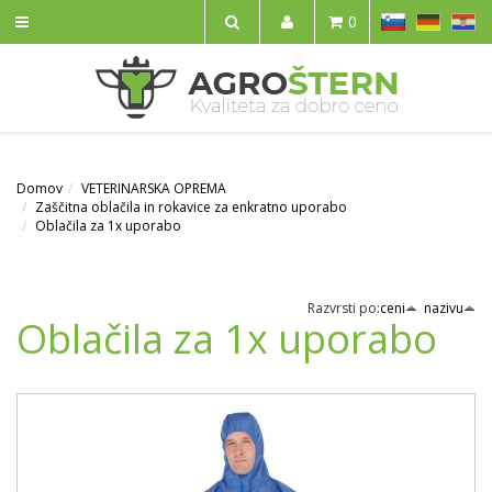
SL
DE
HR
0
IŠČI
Domov
VETERINARSKA OPREMA
Zaščitna oblačila in rokavice za enkratno uporabo
Oblačila za 1x uporabo
Razvrsti po:
ceni
nazivu
Oblačila za 1x uporabo