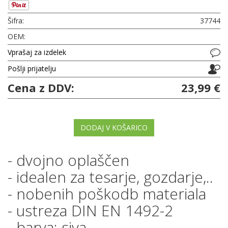
Šifra:
37744
OEM:
Vprašaj za izdelek
Pošlji prijatelju
Cena z DDV:
23,99 €
DODAJ V KOŠARICO
- dvojno oplaščen
- idealen za tesarje, gozdarje,..
- nobenih poškodb materiala
- ustreza DIN EN 1492-2
- barva: siva