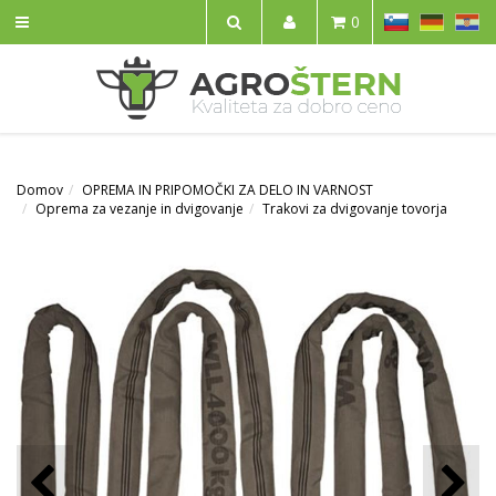
SL
DE
HR
0
IŠČI
Domov
OPREMA IN PRIPOMOČKI ZA DELO IN VARNOST
Oprema za vezanje in dvigovanje
Trakovi za dvigovanje tovorja