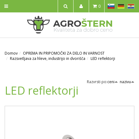
SL
DE
HR
0
IŠČI
Domov
OPREMA IN PRIPOMOČKI ZA DELO IN VARNOST
Razsvetljava za hleve, industrijo in dvorišča
LED reflektorji
Razvrsti po:
ceni
nazivu
LED reflektorji