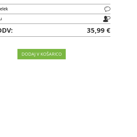
delek
ju
DDV:
35,99 €
DODAJ V KOŠARICO