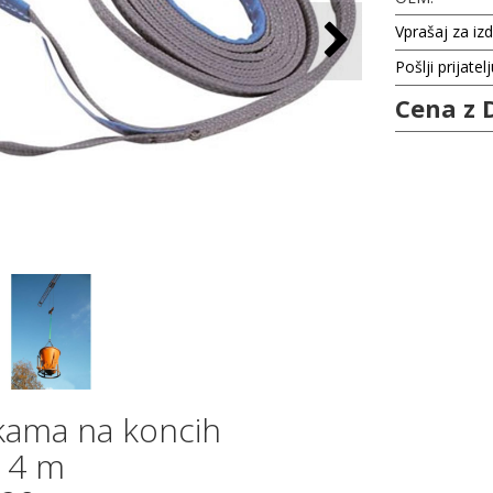
Vprašaj za iz
Pošlji prijatel
Cena z 
nkama na koncih
: 4 m