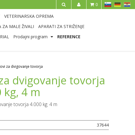
SL
DE
HR
0
IŠČI
VETERINARSKA OPREMA
 ZA MALE ŽIVALI
APARATI ZA STRIŽENJE
RIAL
Prodajni program
REFERENCE
ovi za dvigovanje tovorja
za dvigovanje tovorja
 kg, 4 m
ovanje tovorja 4.000 kg. 4 m
37644