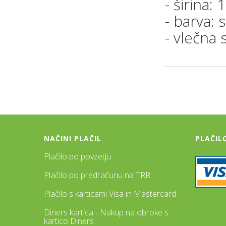
- širina
- barva: s
- vlečna 
NAČINI PLAČIL
PLAČIL
Plačilo po povzetju
Plačilo po predračunu na TRR
Plačilo s karticami Visa in Mastercard.
Diners kartica - Nakup na obroke s
kartico Diners