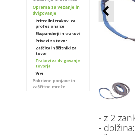
Oprema za vezanje in
dvigovanje
Pritrdilni trakovi za
profesionalce
Ekspanderji in trakovi
Privezi za tovor
Zaščita in ščitniki za
tovor
Trakovi za dvigovanje
tovorja
Vrvi
Pokrivne ponjave in
zaščitne mreže
- z 2 za
- dolžina