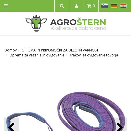
SL
DE
HR
0
IŠČI
Domov
OPREMA IN PRIPOMOČKI ZA DELO IN VARNOST
Oprema za vezanje in dvigovanje
Trakovi za dvigovanje tovorja