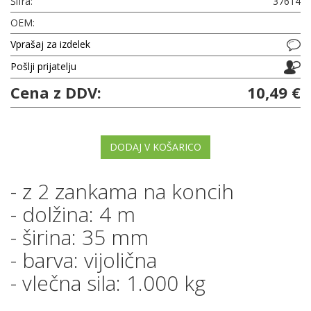
Šifra:
37614
OEM:
Vprašaj za izdelek
Pošlji prijatelju
Cena z DDV:
10,49 €
DODAJ V KOŠARICO
- z 2 zankama na koncih
- dolžina: 4 m
- širina: 35 mm
- barva: vijolična
- vlečna sila: 1.000 kg