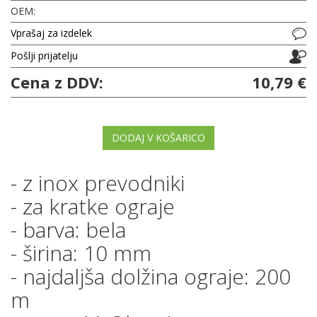
OEM:
Vprašaj za izdelek
Pošlji prijatelju
Cena z DDV:
10,79 €
DODAJ V KOŠARICO
- z inox prevodniki
- za kratke ograje
- barva: bela
- širina: 10 mm
- najdaljša dolžina ograje: 200
m