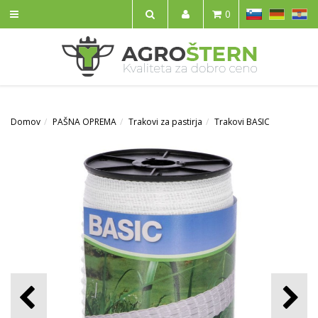
SL
DE
HR
0
IŠČI
Domov
PAŠNA OPREMA
Trakovi za pastirja
Trakovi BASIC