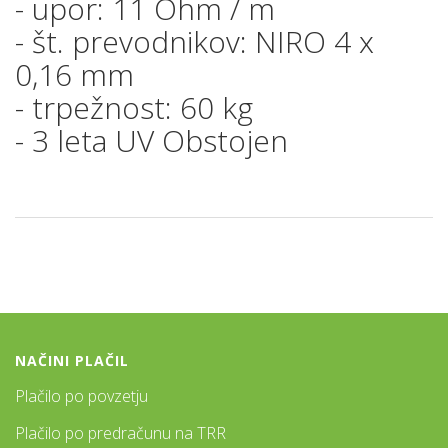
- upor: 11 Ohm / m
- št. prevodnikov: NIRO 4 x
0,16 mm
- trpežnost: 60 kg
- 3 leta UV Obstojen
NAČINI PLAČIL
Plačilo po povzetju
Plačilo po predračunu na TRR