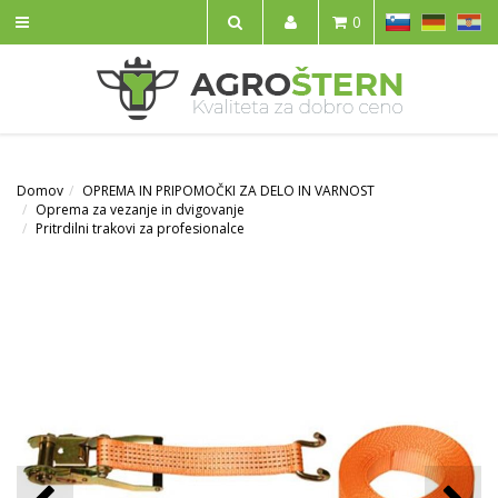
SL
DE
HR
0
IŠČI
Domov
OPREMA IN PRIPOMOČKI ZA DELO IN VARNOST
Oprema za vezanje in dvigovanje
Pritrdilni trakovi za profesionalce