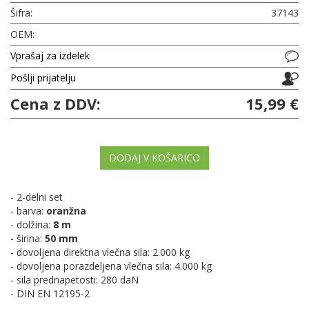
Šifra:
37143
OEM:
Vprašaj za izdelek
Pošlji prijatelju
Cena z DDV:
15,99 €
DODAJ V KOŠARICO
- 2-delni set
- barva:
oranžna
- dolžina:
8 m
- širina:
50 mm
- dovoljena direktna vlečna sila: 2.000 kg
- dovoljena porazdeljena vlečna sila: 4.000 kg
- sila prednapetosti: 280 daN
- DIN EN 12195-2